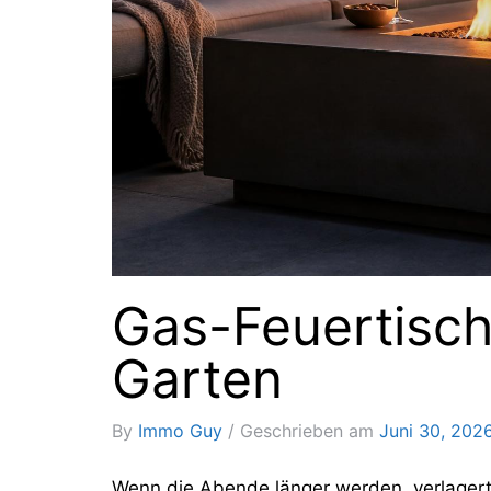
Gas-Feuertisch
Garten
By
Immo Guy
Geschrieben am
Juni 30, 202
Wenn die Abende länger werden, verlagert