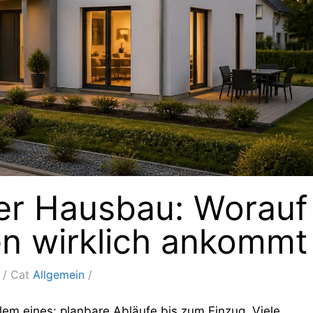
ger Hausbau: Worauf
en wirklich ankommt
Cat
Allgemein
llem eines: planbare Abläufe bis zum Einzug. Viele