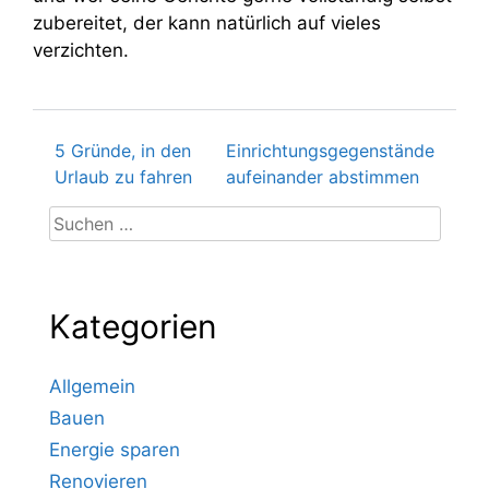
zubereitet, der kann natürlich auf vieles
verzichten.
5 Gründe, in den
Einrichtungsgegenstände
Beitragsnavigation
Urlaub zu fahren
aufeinander abstimmen
Suchen
nach:
Kategorien
Allgemein
Bauen
Energie sparen
Renovieren